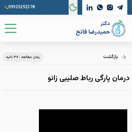
09925292378
بازگشت
زمان مطالعه : ۳۷ ثانیه
درمان پارگی رباط صلیبی زانو