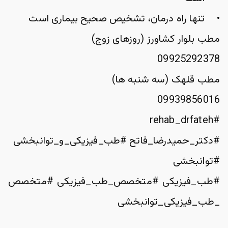
تنها راه درمان، تشخیص صحیح بیماری است
مطب بلوار کشاورز (روزهای زوج)
09925292378
مطب قلهک (سه شنبه ها)
09939856016 
#rehab_drfateh
#دکتر_حمیدرضا_فاتح #طب_فیزیکی_و_توانبخشی
#توانبخشى 
#طب_فیزیکی #متخصص_طب_فیزیکی #متخصص
_طب_فیزیکی_توانبخشی 