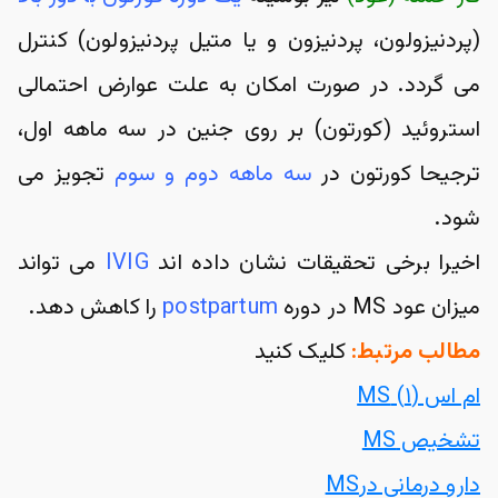
(پردنیزولون، پردنیزون و یا متیل پردنیزولون) کنترل 
می گردد. در صورت امکان به علت عوارض احتمالی 
استروئید (کورتون) بر روی جنین در سه ماهه اول، 
ترجیحا کورتون در 
سه ماهه دوم و سوم
 تجویز می 
شود.
اخیرا برخی تحقیقات نشان داده اند 
IVIG
 می تواند 
میزان عود MS در دوره 
postpartum
 را کاهش دهد.
مطالب مرتبط:
 کلیک کنید
ام اس (۱) MS
تشخیص MS
دارو درمانی درMS