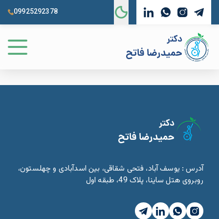
09925292378
آدرس : یوسف آباد، فتحی شقاقی، بین اسدآبادی و چهلستون،
روبروی هتل ساینا، پلاک 49، طبقه اول