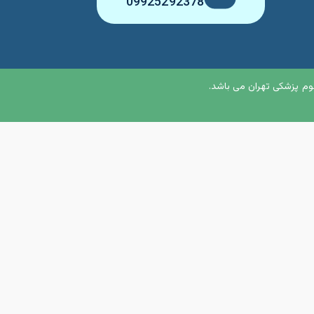
09925292378
م پزشکی تهران می باشد.