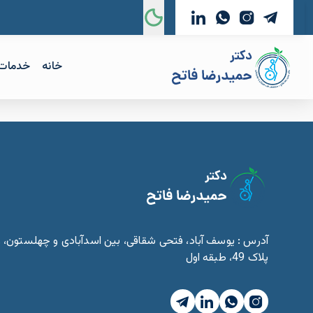
خانه
خدمات
آدرس : یوسف آباد، فتحی شقاقی، بین اسدآبادی و چهلستون، ر
پلاک 49، طبقه اول