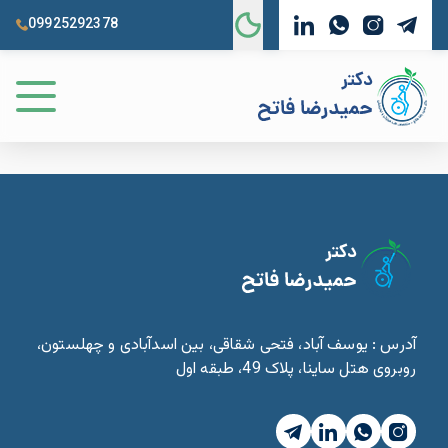
09925292378
آدرس : یوسف آباد، فتحی شقاقی، بین اسدآبادی و چهلستون،
روبروی هتل ساینا، پلاک 49، طبقه اول