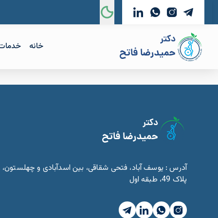
خانه
خدمات
آدرس : یوسف آباد، فتحی شقاقی، بین اسدآبادی و چهلستون، ر
پلاک 49، طبقه اول