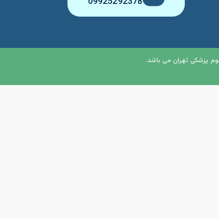
09925292378
م پزشکی تهران می باشد.